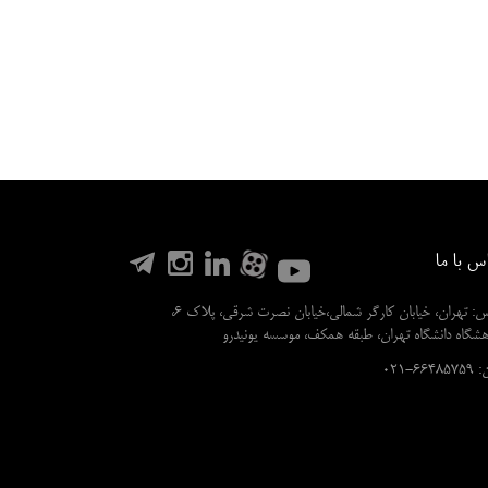
س با ما
آدرس: تهران، خیابان کارگر شمالی،خیابان نصرت شرقی، پلاک 6،
هشگاه دانشگاه تهران، طبقه همکف، موسسه یونیدرو
6648575-021