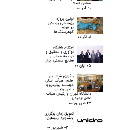
معادن امداد
۲۰ آذر ۰۰
اولین پروژه
پژوهشی یونیدرو
در حوزه
گوهرسنگ‌ها
۰۱ آذر ۰۰
افتتاح باشگاه
نوآوری و تحقیق و
توسعه معدن و
صنایع معدنی ایران
۰۵ آبان ۰۰
برگزاری ششمین
جلسه هیأت امنای
موسسه یونیدرو با
حضور رئیس
دانشگاه تهران و رئیس هیأت
عامل ایمیدرو
۲۳ شهریور ۰۰
تعویق زمان برگزاری
جشنواره اینوماین
3
۰۲ شهریور ۰۰