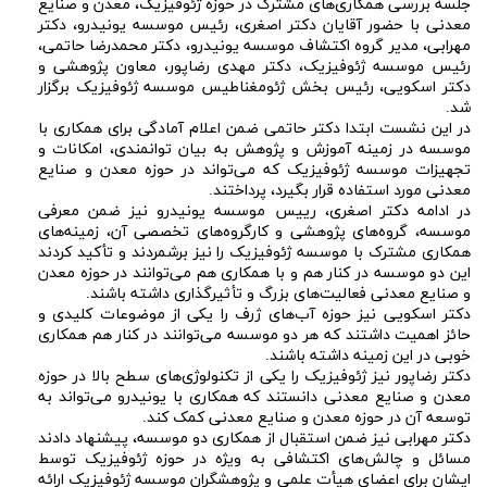
جلسه بررسی همکاری‌های مشترک در حوزه ژئوفیزیک، معدن و صنایع
معدنی با حضور آقایان دکتر اصغری، رئیس موسسه یونیدرو، دکتر
مهرابی، مدیر گروه اکتشاف موسسه یونیدرو، دکتر محمدرضا حاتمی،
رئیس موسسه ژئوفیزیک، دکتر مهدی رضاپور، معاون پژوهشی و
دکتر اسکویی، رئیس بخش ژئومغناطیس موسسه ژئوفیزیک برگزار
شد.
در این نشست ابتدا دکتر حاتمی ضمن اعلام آمادگی برای همکاری با
موسسه در زمینه آموزش و پژوهش به بیان توانمندی، امکانات و
تجهیزات موسسه ژئوفیزیک که می‌تواند در حوزه معدن و صنایع
معدنی مورد استفاده قرار بگیرد، پرداختند.
در ادامه دکتر اصغری، رییس موسسه یونیدرو نیز ضمن معرفی
موسسه، گروه‌های پژوهشی و کارگروه‌های تخصصی آن، زمینه‌های
همکاری مشترک با موسسه ژئوفیزیک را نیز برشمردند و تأکید کردند
این دو موسسه در کنار هم و با همکاری هم می‌توانند در حوزه معدن
و صنایع معدنی فعالیت‌های بزرگ و تأثیرگذاری داشته باشند.
دکتر اسکویی نیز حوزه آب‌های ژرف را یکی از موضوعات کلیدی و
حائز اهمیت داشتند که هر دو موسسه می‌توانند در کنار هم همکاری
خوبی در این زمینه داشته باشند.
دکتر رضاپور نیز ژئوفیزیک را یکی از تکنولوژی‌های سطح بالا در حوزه
معدن و صنایع معدنی دانستند که همکاری با يونيدرو می‌تواند به
توسعه آن در حوزه معدن و صنایع معدنی کمک کند.
دکتر مهرابی نیز ضمن استقبال از همکاری دو موسسه، پیشنهاد دادند
مسائل و چالش‌های اکتشافی به ویژه در حوزه ژئوفیزیک توسط
ایشان برای اعضای هیأت علمی و پژوهشگران موسسه ژئوفیزیک ارائه