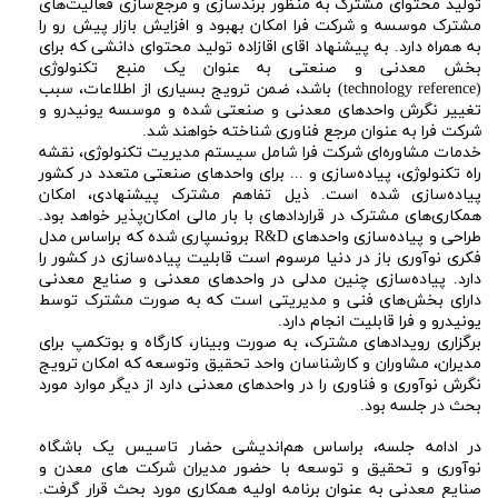
تولید محتوای مشترک به منظور برندسازی و مرجع‌سازی فعالیت‌های
مشترک موسسه و شرکت فرا امکان بهبود و افزایش بازار پیش رو را
به همراه دارد. به پیشنهاد اقای اقازاده تولید محتوای دانشی که برای
بخش معدنی و صنعتی به عنوان یک منبع تکنولوژی
(technology reference) باشد، ضمن ترویج بسیاری از اطلاعات، سبب
تغییر نگرش واحدهای معدنی و صنعتی شده و موسسه یونیدرو و
شرکت فرا به عنوان مرجع فناوری شناخته خواهند شد.
خدمات مشاوره‌ای شرکت فرا شامل سیستم مدیریت تکنولوژی، نقشه
راه تکنولوژی، پیاده‌سازی و ... برای واحدهای صنعتی متعدد در کشور
پیاده‌سازی شده است. ذیل تفاهم مشترک پیشنهادی، امکان
همکاری‌های مشترک در قراردادهای با بار مالی امکان‌پذیر خواهد بود.
طراحی و پیاده‌سازی واحدهای R&D برونسپاری شده که براساس مدل
فکری نوآوری باز در دنیا مرسوم است قابلیت پیاده‌سازی در کشور را
دارد. پیاده‌سازی چنین مدلی در واحدهای معدنی و صنایع معدنی
دارای بخش‌های فنی و مدیریتی است که به صورت مشترک توسط
یونیدرو و فرا قابلیت انجام دارد.
برگزاری رویدادهای مشترک، به صورت وبینار، کارگاه و بوتکمپ برای
مدیران، مشاوران و کارشناسان واحد تحقیق وتوسعه که امکان ترویج
نگرش نوآوری و فناوری را در واحدهای معدنی دارد از دیگر موارد مورد
بحث در جلسه بود.
در ادامه جلسه، براساس هم‌اندیشی حضار تاسیس یک باشگاه
نوآوری و تحقیق و توسعه با حضور مدیران شرکت های معدن و
صنایع معدنی به عنوان برنامه اولیه همکاری مورد بحث قرار گرفت.