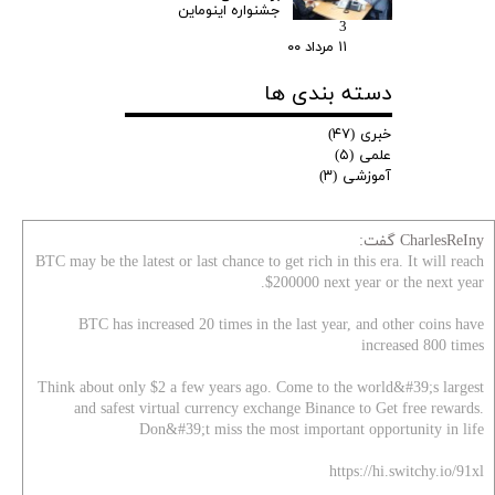
جشنواره اینوماین
3
۱۱ مرداد ۰۰
دسته بندی ها
خبری
(۴۷)
علمی
(۵)
آموزشی
(۳)
CharlesReIny گفت:
BTC may be the latest or last chance to get rich in this era. It will reach
$200000 next year or the next year.
BTC has increased 20 times in the last year, and other coins have
increased 800 times
Think about only $2 a few years ago. Come to the world&#39;s largest
and safest virtual currency exchange Binance to Get free rewards.
Don&#39;t miss the most important opportunity in life
https://hi.switchy.io/91xl