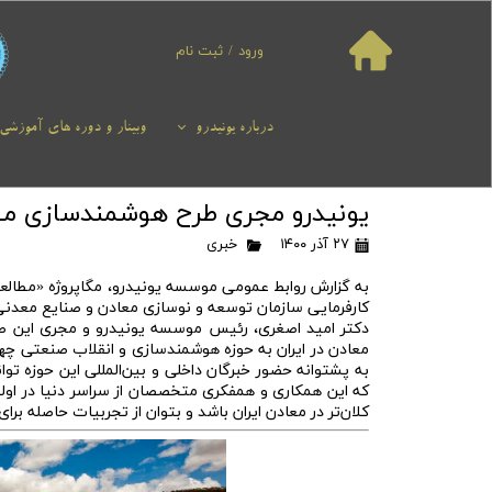
ورود
/
ثبت نام
حساب کاربری من
تغییر گذر واژه
درباره یونیدرو
وبینار و دوره های آموزشی
سفارشات
یونیدرو مجری طرح هوشمندسازی مع
خروج از حساب
کاربری
۲۷ آذر ۱۴۰۰
خبری
به گزارش روابط عمومی موسسه یونیدرو، مگاپروژه «مطالعه
کارفرمایی سازمان توسعه و نوسازی معادن و صنایع معدنی ای
دکتر امید اصغری، رئیس موسسه یونیدرو و مجری این طرح 
معادن در ایران به حوزه هوشمندسازی و انقلاب صنعتی چه
به پشتوانه حضور خبرگان داخلی و بین‌المللی این حوزه توا
که این همکاری و همفکری متخصصان از سراسر دنیا در اولی
کلان‌تر در معادن ایران باشد و بتوان از تجربیات حاصله بر